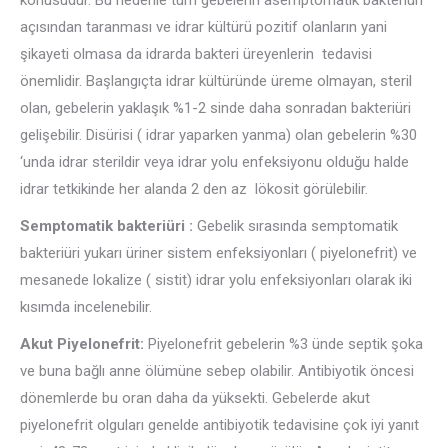
açısından taranması ve idrar kültürü pozitif olanların yani
şikayeti olmasa da idrarda bakteri üreyenlerin tedavisi
önemlidir. Başlangıçta idrar kültüründe üreme olmayan, steril
olan, gebelerin yaklaşık %1-2 sinde daha sonradan bakteriüri
gelişebilir. Disürisi ( idrar yaparken yanma) olan gebelerin %30
‘unda idrar sterildir veya idrar yolu enfeksiyonu olduğu halde
idrar tetkikinde her alanda 2 den az lökosit görülebilir.
Semptomatik bakteriüri :
Gebelik sırasında semptomatik
bakteriüri yukarı üriner sistem enfeksiyonları ( piyelonefrit) ve
mesanede lokalize ( sistit) idrar yolu enfeksiyonları olarak iki
kısımda incelenebilir.
Akut Piyelonefrit:
Piyelonefrit gebelerin %3 ünde septik şoka
ve buna bağlı anne ölümüne sebep olabilir. Antibiyotik öncesi
dönemlerde bu oran daha da yüksekti. Gebelerde akut
piyelonefrit olguları genelde antibiyotik tedavisine çok iyi yanıt