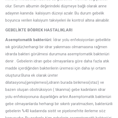
olur. Serum albumin değerindeki düşmeye bağlı olarak anne
adayının kanında kalsiyum düzeyi azalır. Bu durum gebelik
boyunca verilen kalsiyum takviyeleri ile kontrol altına alınabilir.
GEBELİKTE BÖBREK HASTALIKLARI
Asemptomatik bakteriüri:
İdrar yolu enfeksiyonları gebelikte
sık görülür,herhangi bir idrar yakınması olmamasına rağmen
idrarda bakteri görülmesi durumuna asemptomatik bakteriüri
denir . Gebelerin idrarı gebe olmayanlara göre daha fazla atık
madde içerdiğinden bakterilerin üremesi için daha iyi ortam
oluşturur.Buna ek olarak üreter
dilatasyonu(genişlemesi),idrarın burada birikmesi(staz) ve
bazen oluşan obstrüksiyon ( tıkanma) gebe kadınların idrar
yolu enfeksiyonuna duyarlılığını artırır.Asemptomatik bakteriüri
gebe olmayanlarda herhangi bir sıkıntı yaratmazken, bakteriürili
gebelerin %40 kadarında sistit ve piyelonefrite ilerleme söz
konusudur. Bu nedenle tüm gebelerin asemptomatik bakteriüri