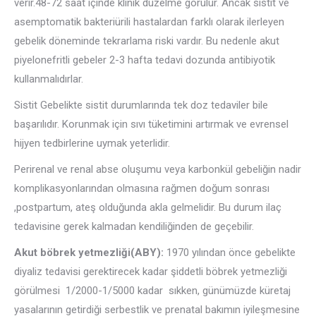
verir.48-72 saat içinde klinik düzelme görülür. Ancak sistit ve
asemptomatik bakteriürili hastalardan farklı olarak ilerleyen
gebelik döneminde tekrarlama riski vardır. Bu nedenle akut
piyelonefritli gebeler 2-3 hafta tedavi dozunda antibiyotik
kullanmalıdırlar.
Sistit Gebelikte sistit durumlarında tek doz tedaviler bile
başarılıdır. Korunmak için sıvı tüketimini artırmak ve evrensel
hijyen tedbirlerine uymak yeterlidir.
Perirenal ve renal abse oluşumu veya karbonkül gebeliğin nadir
komplikasyonlarından olmasına rağmen doğum sonrası
,postpartum, ateş olduğunda akla gelmelidir. Bu durum ilaç
tedavisine gerek kalmadan kendiliğinden de geçebilir.
Akut böbrek yetmezliği(ABY):
1970 yılından önce gebelikte
diyaliz tedavisi gerektirecek kadar şiddetli böbrek yetmezliği
görülmesi 1/2000-1/5000 kadar sıkken, günümüzde küretaj
yasalarının getirdiği serbestlik ve prenatal bakımın iyileşmesine