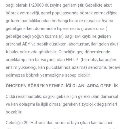
bağlı olarak 1/20000 düzeyine gerilemiştir. Gebelikte akut
böbrek yetmezliği, genel populasyonda böbrek yetmezliğine
götüren hastalıklarından herhangi birisi ile oluşabilir.Ayrıca
gebeliğin erken döneminde hiperemezis gravidaruma (
gebeliğe bağlı yoğun kusmalar) bağlı sıvı kaybı ile gelişen
prerenal ABY ve septik düşükten ,abortustan, ileri gelen akut
tübüler nekrozda görülebilir. Gebeliğin geç dönemlerinde
preeklampsinin bir varyantı olan HELLP (hemoliz, karaciğer
enzim yüksekliği, kan pulcuklarında azalma) sendromu tedavi
edilmezse böbrek yetmezliğine sebep olabilir.
ÖNCEDEN BÖBREK YETMEZLİĞİ OLANLARDA GEBELİK
Ciddi renal hastalık, sağlıklı gebelik için gerekli olan damarsal
ve kan dolaşımı ile ilgili olması gereken fizyolojik değişimleri
bozabilir.
Gebeliğin 20. Haftasından sonra ortaya çıkan kan basıncı