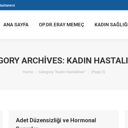
astanesi
ANA SAYFA
OP.DR.ERAY MEMEÇ
KADIN SAĞLIĞ
ANA SAYFA
OP.DR.ERAY MEMEÇ
KADIN SAĞLIĞ
GORY ARCHIVES:
KADIN HASTALI
Home
Category "Kadın Hastalıkları"
(Page 3)
Adet Düzensizliği ve Hormonal