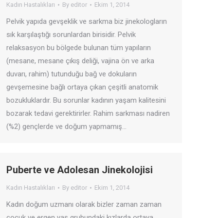
Kadın Hastalıkları
By
editor
Ekim 1, 2014
Pelvik yapıda gevşeklik ve sarkma biz jinekologların
sık karşılaştığı sorunlardan birisidir. Pelvik
relaksasyon bu bölgede bulunan tüm yapıların
(mesane, mesane çıkış deliği, vajina ön ve arka
duvarı, rahim) tutunduğu bağ ve dokuların
gevşemesine bağlı ortaya çıkan çeşitli anatomik
bozukluklardır. Bu sorunlar kadının yaşam kalitesini
bozarak tedavi gerektirirler. Rahim sarkması nadiren
(%2) gençlerde ve doğum yapmamış…
Puberte ve Adolesan Jinekolojisi
Kadın Hastalıkları
By
editor
Ekim 1, 2014
Kadın doğum uzmanı olarak bizler zaman zaman
çocuk ve ergen yaş grubundaki kızlarda ortaya