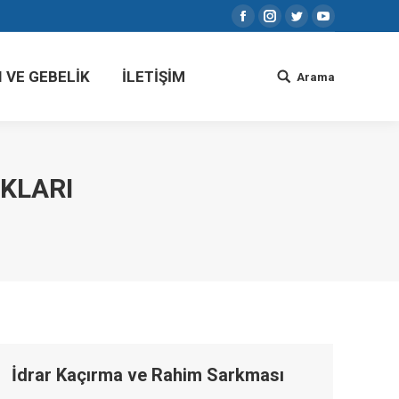
Facebook
Instagram
Twitter
YouTube
I VE GEBELİK
İLETİŞİM
Arama
Search:
I VE GEBELİK
İLETİŞİM
Arama
Search:
KLARI
İdrar Kaçırma ve Rahim Sarkması