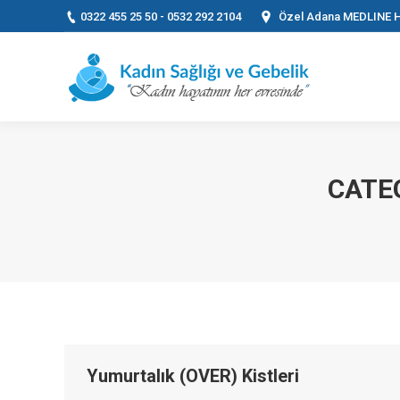
0322 455 25 50 - 0532 292 2104
Özel Adana MEDLINE H
CATE
You are here:
Yumurtalık (OVER) Kistleri