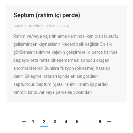
Septum (rahim içi perde)
Genel
By
editor
Ekim 2, 2014
Rahim ve/veya vajenin anne karnında iken olan kusurlu
gelişiminden kaynaklanır. Nedeni belli değildir. En sık
görülenler rahim ve vajenin gelişimine iki parça halinde
başlayıp orta hatta birleşememesi sonucu oluşan
anormalliklerdir. Bunlara füzyon (birleşme) hataları
denir. Birleşme hataları içinde en sık görüleni
septumdur. Septum (çatal rahim; rahim içi perde)
rahmin bir duvar veya perde ile yukarıdan…
1
2
3
4
5
…
8