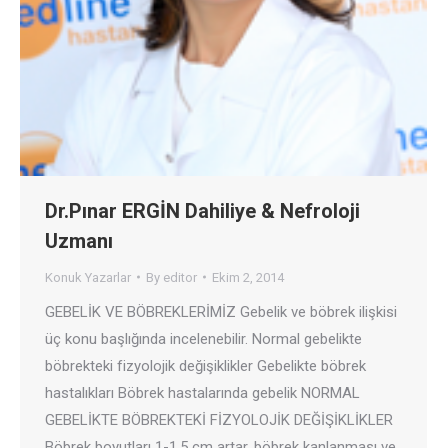
Dr.Pınar ERGİN Dahiliye & Nefroloji
Uzmanı
Konuk Yazarlar
By
editor
Ekim 2, 2014
GEBELİK VE BÖBREKLERİMİZ Gebelik ve böbrek ilişkisi
üç konu başlığında incelenebilir. Normal gebelikte
böbrekteki fizyolojik değişiklikler Gebelikte böbrek
hastalıkları Böbrek hastalarında gebelik NORMAL
GEBELİKTE BÖBREKTEKİ FİZYOLOJİK DEĞİŞİKLİKLER
Böbrek boyutları 1-1.5 cm artar, böbrek kanlanması ve